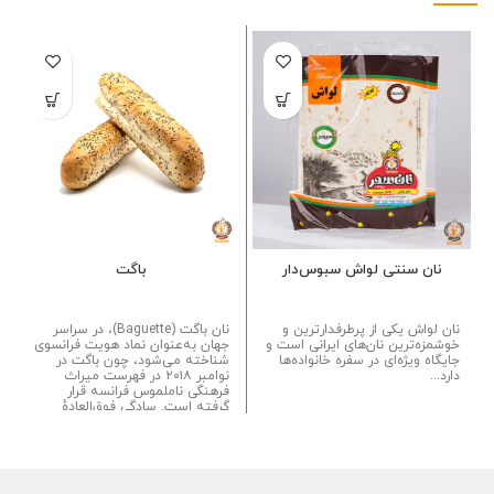
نان سنتی لواش سبوس‌دار
باگت
نان لواش یکی از پرطرفدارترین و
نان باگت (Baguette)، در سراسر
خوشمزه‌ترین نان‌های ایرانی است و
جهان به‌عنوان نماد هویت فرانسوی
جایگاه ویژه‌ای در سفره خانواده‌ها
شناخته می‌شود، چون باگت در
دارد...
نوامبر ۲۰۱۸ در فهرست میراث
فرهنگی ناملموس فرانسه قرار
گرفته است. سادگی فوق‌العادهٔ
دستور پخت باگت، امکان داشتن
طیف گسترده‌ای از طعم‌ها را با این
نان فراهم می‌کند...