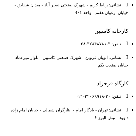
نشانی: رباط کریم - شهرک صنعتی نصیر آباد - میدان شقایق -
خیابان ارغوان هفتم - واحد B71
کارخانه کاسپین
تلفن: ۳-۳۲۸۴۸۷۸۱-۰۲۸
نشانی: اتوبان قزوین - شهرک صنعتی کاسپین - بلوار میرعماد-
خیابان صنعت یکم
کارگاه فرحزاد
تلفن: ۲۰-۲۲۰۶۹۹۱۸-۰۲۱
نشانی: تهران - یادگار امام - ایثارگران شمالی - خیابان امام زاده
داوود - نبش البرز ۶