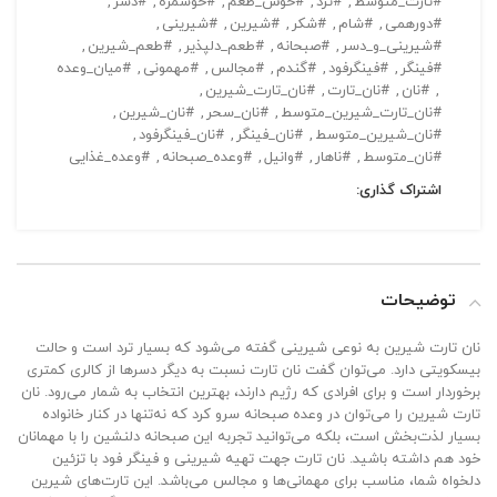
#تارت_متوسط
,
#ترد
,
#خوش_طعم
,
#خوشمزه
,
#دسر
,
#دورهمی
,
#شام
,
#شکر
,
#شیرین
,
#شیرینی
,
#شیرینی_و_دسر
,
#صبحانه
,
#طعم_دلپذیر
,
#طعم_شیرین
,
#فینگر
,
#فینگرفود
,
#گندم
,
#مجالس
,
#مهمونی
,
#میان_وعده
,
#نان
,
#نان_تارت
,
#نان_تارت_شیرین
,
#نان_تارت_شیرین_متوسط
,
#نان_سحر
,
#نان_شیرین
,
#نان_شیرین_متوسط
,
#نان_فینگر
,
#نان_فینگرفود
,
#نان_متوسط
,
#ناهار
,
#وانیل
,
#وعده_صبحانه
,
#وعده_غذایی
اشتراک گذاری:
توضیحات
نان تارت شیرین به نوعی شیرینی گفته می‌شود که بسیار ترد است و حالت
بیسکویتی دارد. می‌توان گفت نان تارت نسبت به دیگر دسرها از کالری کمتری
برخوردار است و برای افرادی که رژیم دارند، بهترین انتخاب به شمار می‌رود. نان
تارت شیرین را می‌توان در وعده صبحانه سرو کرد که نه‌تنها در کنار خانواده
بسیار لذت‌بخش است، بلکه می‌توانید تجربه این صبحانه دلنشین را با مهمانان
خود هم داشته باشید. نان تارت جهت تهیه شیرینی و فینگر فود با تزئین
دلخواه شما، مناسب برای مهمانی‌ها و مجالس می‌باشد. این تارت‌های شیرین