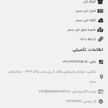
انواع نان
اخبار نان سحر
کافه نان سحر
شعبه های نان سحر
ارتباط با ما
اطلاعات تکمیلی
تلفن: 18-22678215-021
نشانی: خیابان شریعتی بالاتر از پل صدر پلاک 1709 - ساختمان
سحر
پست الکترونیکی: info@saharbread.co
کد پستی: 1931653111