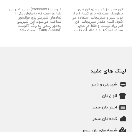
نان سیر و زیتون جزو نان های
کروسان (croissant) نوعی شیرینی
پرطرفدار است که برای تهیه آن از
لایه‌ای است که به‌عنوان یکی از
پودر سیر و سبزیجات استفاده می
نمادهای شیرینی‌پزی فرانسوی
شود، البته مقدار سبزیجات، آن
شناخته می‌شود. این شیرینی
قدر زیاد نیست و فقط در حدی
به‌طور رسمی به زنگ آگوست
سبزی دارد که بو و عطر آن تغییر
(Zang August) نسبت داده
کند. در داخل و سطح خارجی این
می‌شود، که در سال ۱۸۳۹ میلادی
نان تکه های زیتون را هم می
با افتتاح یک نانوایی در پاریس و
بینید. این نان را می توانید به
عرضه انواع نان‌های اتریشی از
همراه سرکه بالزامیک و روغن
جمله نانی به نام "Kipfel" (کروسان
زیتون به عنوان پیش غذا مصرف
قدیمی) شهرت یافت...
کنید یا در کنار سایر غذاها قرار
دهید...
لینک های مفید
شیرینی و دسر
انواع نان
اخبار نان سحر
کافه نان سحر
شعبه های نان سحر