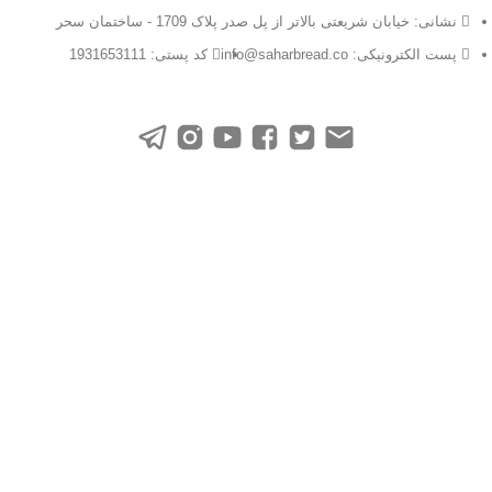
نشانی: خیابان شریعتی بالاتر از پل صدر پلاک 1709 - ساختمان سحر
پست الکترونیکی: info@saharbread.co
کد پستی: 1931653111