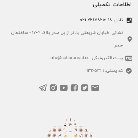
اطلاعات تکمیلی
تلفن: 18-22678215-021
نشانی: خیابان شریعتی بالاتر از پل صدر پلاک 1709 - ساختمان
سحر
پست الکترونیکی: info@saharbread.co
کد پستی: 1931653111