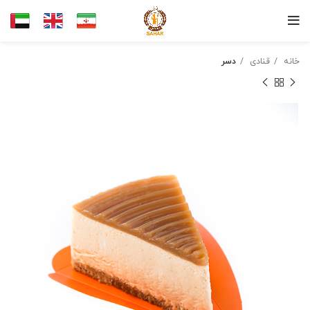
خانه
قنادی
دسر