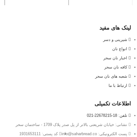
لینک های مفید
شیرینی و دسر
انواع نان
اخبار نان سحر
کافه نان سحر
شعبه های نان سحر
ارتباط با ما
اطلاعات تکمیلی
تلفن: 18-22678215-021
نشانی: خیابان شریعتی بالاتر از پل صدر پلاک 1709 - ساختمان سحر
پست الکترونیکی: info@saharbread.co
کد پستی: 1931653111