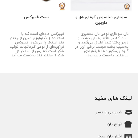
سوخاری مخصوص کره ای هل و
تست فیبرکس
دارچین
نان سوخاری نوعی نان تخمیری
فیبرکس ماده‌ای است که با
است که در واقع به نان خشک و
استفاده از تکنولوژی مدرن از چغندر
دوبار پخته‌شده اطلاق می‌گردد و
قند استخراج می‌شود. فیبرکس
به‌سبب پخت مجدد، برخی آن‌را در
فرآورده‌ای از نوعی کارخانجات تولید
گروه بیسکویت‌ها طبقه‌بندی
شکر است که پس از استخراج
می‌کنند. به‌جهت پایین‌بودن
شکر از چغندر قند به‌دست می‌آید.
رطوبت، ماندگاری این فرآورده
فیبرکس حاوی مقدار زیادی فیبر
نسبت به سایر نان‌ها بالاتر است....
رژیمی کم‌انرژی بوده و دارای
ظرفیت نگهداری آب بالاتری نسبت
به فیبرهای غلات است. از طرفی،
فیبرکس عاری از نشاسته است...
لینک های مفید
شیرینی و دسر
انواع نان
اخبار نان سحر