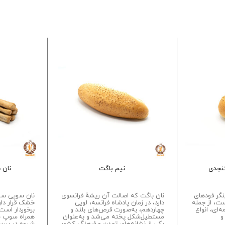
نجدی
نیم باگت
نان 
ینگر فودهای
نان باگت که اصالت آن ریشهٔ فرانسوی
نان سوپی سبو
است، از جمله
دارد، در زمان پادشاه فرانسه، لویی
خشک قرار دارد
‌ای، انواع
چهاردهم، به‌صورت قرص‌های بلند و
برخوردار است.
و
مستطیل‌شکل پخته می‌شد و به‌عنوان
همراه سوپ سر
یکی از نشانه‌های تمدن و فرهنگ کشور
شیوه در بین 