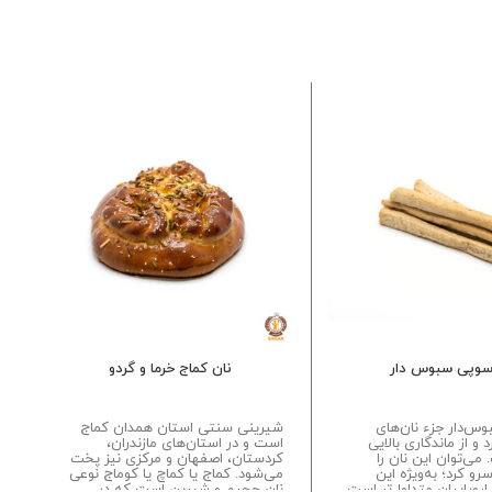
سوپی سبوس دار
نان کماج خرما و گردو
س‌دار جزء نان‌های
شیرینی سنتی استان همدان کماج
د
 و از ماندگاری بالایی
است و در استان‌های مازندران،
م
 می‌توان این نان را
کردستان، اصفهان و مرکزی نیز پخت
ه
و کرد؛ به‌ویژه این
می‌شود. کماج یا کماچ یا کوماج نوعی
م
اروپاییان متداول‌تر است
نان حجیم و شیرین است که در
ش