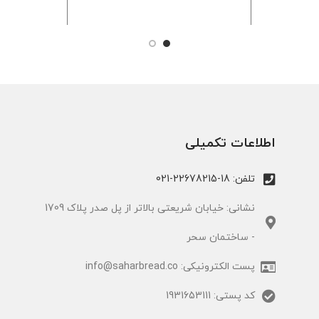
فرانسه شناخته می‌شود. در اواخر سال
و با استفاده 
۱۸۹۸، نان باگت جزو ارکان اصلی
می‌شود...
صبحانهٔ فرانسوی‌ها بود....
اطلاعات تکمیلی
تلفن: 18-22678215-021
نشانی: خیابان شریعتی بالاتر از پل صدر پلاک 1709
- ساختمان سحر
پست الکترونیکی: info@saharbread.co
کد پستی: 1931653111