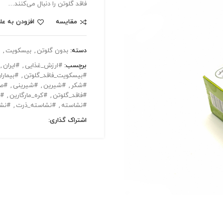
فاقد گلوتن را دنبال می‌کنند…
مقایسه
افزودن به عل
دسته:
بدون گلوتن
,
بیسکویت
,
برچسب:
#ارزش_غذایی
,
#ایران
,
#بیسکویت_فاقد_گلوتن
,
#بیمارا
#شکر
,
#شیرین
,
#شیرینی
,
#صب
#فاقد_گلوتن
,
#کره_مارگارین
,
#گ
#نشاسته
,
#نشاسته_ذرت
,
#نشا
اشتراک گذاری: