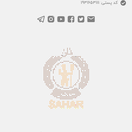
کد پستی: 1931653111