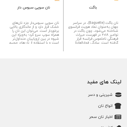
باگت
نان سوپی سبوس دار
نان باگت (Baguette)، در سراسر
نان سوپی سبوس‌دار جزء نان‌های
جهان به‌عنوان نماد هویت فرانسوی
خشک قرار دارد و از ماندگاری بالایی
شناخته می‌شود، چون باگت در
برخوردار است. می‌توان این نان را
نوامبر ۲۰۱۸ در فهرست میراث
همراه سوپ سرو کرد؛ به‌ویژه این
فرهنگی ناملموس فرانسه قرار
شیوه در بین اروپاییان متداول‌تر
گرفته است. سادگی فوق‌العادهٔ
است و با استفاده از نان‌های حجیم
دستور پخت باگت، امکان داشتن
بیشتر می‌شود...
طیف گسترده‌ای از طعم‌ها را با این
نان فراهم می‌کند...
لینک های مفید
شیرینی و دسر
انواع نان
اخبار نان سحر