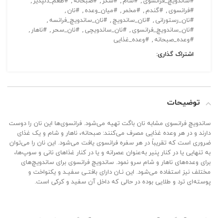
#ساندویچ_فرانسوی
,
#شام
,
#شکر
,
#صبحانه
,
#طعم_دلپذیر
,
#فرانسوی
,
#گندم
,
#مخمر
,
#میان_وعده
,
#نان
,
#نان_رستورانی
,
#نان_ساندویچ
,
#نان_ساندویچ_فرانسه
,
#نان_ساندویچ_فرانسوی
,
#نان_ساندویچی
,
#نان_سحر
,
#ناهار
,
#وعده_صبحانه
,
#وعده_غذایی
اشتراک گذاری:
توضیحات
ساندویچ فرانسوی مشابه نان باگت تهیه می‌شود. فرانسوی‌ها این نان را دوست
دارند و در هر وعده غذایی مصرف می‌کنند: صبحانه، ناهار و شام و یک غذای
ضروری است که تقریباً در هر سفره فرانسوی یافت می‌شود. این نان را می‌توان
به تنهایی یا در کنار پنیر به‌عنوان عصرانه و یا در کنار غذاهای نانی و سوپ‌ها،
برای وعده‌های ناهار و شام سرو نمود. ساندویچ فرانسوی برای ساندویچ‌های
مختلف نیز استفاده می‌شود. این نـان دارای بافتـی سفیـد و یکنواخت و
پوسته‌ای ترد و طلایی بوده در حالی که داخل آن سفید و کرکی است.