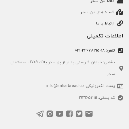
کافه نان سحر
شعبه های نان سحر
ارتباط با ما
اطلاعات تکمیلی
تلفن: 18-22678215-021
نشانی: خیابان شریعتی بالاتر از پل صدر پلاک 1709 - ساختمان
سحر
پست الکترونیکی: info@saharbread.co
کد پستی: 1931653111