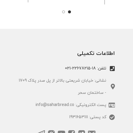
اطلاعات تکمیلی
تلفن: 18-22678215-021
نشانی: خیابان شریعتی بالاتر از پل صدر پلاک 1709
- ساختمان سحر
پست الکترونیکی: info@saharbread.co
کد پستی: 1931653111