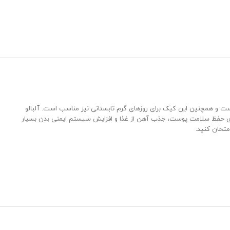
ست و همچنین این کیک برای روزهای گرم تابستانی نیز مناسب است. آلبالو
ی مفیدی مانند ویتامین‌های A، C و K و همچنین پتاسیم، منیزیم و کلسیم، فیبر و آنتی‌اکسیدان‌ها است. ویتامین C در آلبالو برای حفظ سلامت پوست، جذب آهن از غذا و افزایش سیستم ایمنی بدن بسیار