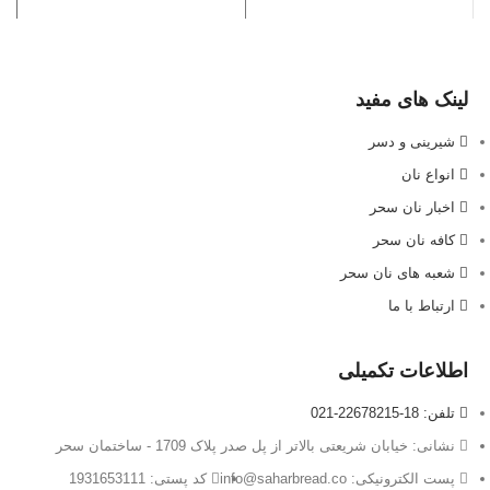
لینک های مفید
شیرینی و دسر
انواع نان
اخبار نان سحر
کافه نان سحر
شعبه های نان سحر
ارتباط با ما
اطلاعات تکمیلی
تلفن: 18-22678215-021
نشانی: خیابان شریعتی بالاتر از پل صدر پلاک 1709 - ساختمان سحر
پست الکترونیکی: info@saharbread.co
کد پستی: 1931653111