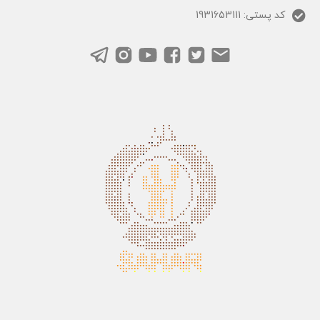
کد پستی: 1931653111