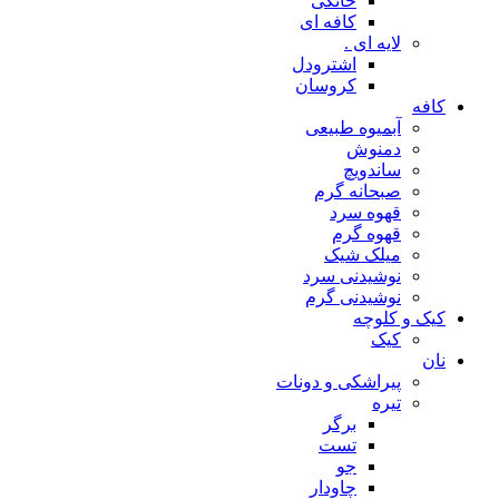
خانگی
کافه ای
لایه ای .
اشترودل
کروسان
کافه
آبمیوه طبیعی
دمنوش
ساندویچ
صبحانه گرم
قهوه سرد
قهوه گرم
میلک شیک
نوشیدنی سرد
نوشیدنی گرم
کیک و کلوچه
کیک
نان
پیراشکی و دونات
تیره
برگر
تست
جو
چاودار