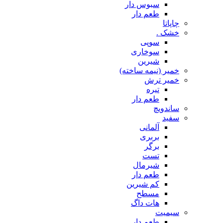
سبوس دار
طعم دار
چاپاتا
خشک .
سوپی
سوخاری
شیرین
خمیر (نیمه ساخته)
خمیر ترش
تیره
طعم دار
ساندویچ
سفید
آلمانی
بربری
برگر
تست
شیرمال
طعم دار
کم شیرین
مسطح
هات داگ
سیمیت
طعم دار