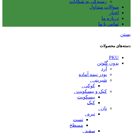
رسیدگی به شکایات
سوالات متداول
اخبار
درباره ما
تماس با ما
بستن
دسته‌های محصولات
PKU
بدون گلوتن
آرد
پودر نیمه آماده
شیرینی .
کوکی .
کیک و بیسکویت .
بیسکویت
کیک
نان .
تیره .
تست
مسطح
سفید .