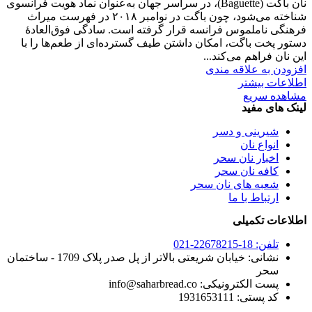
نان باگت (Baguette)، در سراسر جهان به‌عنوان نماد هویت فرانسوی
شناخته می‌شود، چون باگت در نوامبر ۲۰۱۸ در فهرست میراث
فرهنگی ناملموس فرانسه قرار گرفته است. سادگی فوق‌العادهٔ
دستور پخت باگت، امکان داشتن طیف گسترده‌ای از طعم‌ها را با
این نان فراهم می‌کند...
افزودن به علاقه مندی
اطلاعات بیشتر
مشاهده سریع
لینک های مفید
شیرینی و دسر
انواع نان
اخبار نان سحر
کافه نان سحر
شعبه های نان سحر
ارتباط با ما
اطلاعات تکمیلی
تلفن: 18-22678215-021
نشانی: خیابان شریعتی بالاتر از پل صدر پلاک 1709 - ساختمان
سحر
پست الکترونیکی: info@saharbread.co
کد پستی: 1931653111