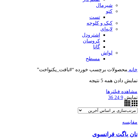
شیرمال
کتو
تست
کیک و کلوچه
لایه‌ای
اشترودل
کروسان
گاتا
لواش
مسطح
خانه
محصولات برچسب خورده “#بافت_یکنواخت”
نمایش دادن همه 5 نتیجه
مشاهده فیلترها
نمایش
9
24
36
مقایسه
نان باگت فرانسوی