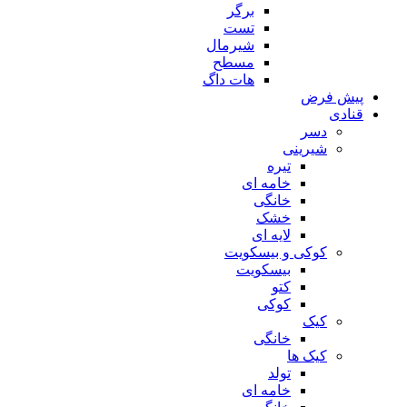
برگر
تست
شیرمال
مسطح
هات داگ
پیش فرض
قنادی
دسر
شیرینی
تیره
خامه ای
خانگی
خشک
لایه ای
کوکی و بیسکویت
بیسکویت
کتو
کوکی
کیک
خانگی
کیک ها
تولد
خامه ای