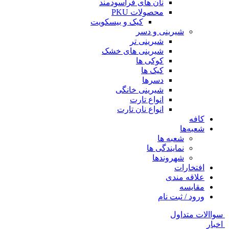
نان های فراسودمند
محصولات PKU
کیک و بیسکویت
شیرینی و دسر
شیرینی تر
شیرینی های خشک
کوکی ها
کیک ها
دسرها
شیرینی خانگی
انواع تارت
انواع نان تارت
کافه
شعبه‌ها
شعبه ها
نمایندگی ها
شهروندها
افتخارات
علاقه مندی
مقایسه
ورود / ثبت نام
سواالات متداول
اخبار