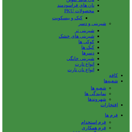
نان های فراسودمند
محصولات PKU
کیک و بیسکویت
شیرینی و دسر
شیرینی تر
شیرینی های خشک
کوکی ها
کیک ها
دسرها
شیرینی خانگی
انواع تارت
انواع نان تارت
کافه
شعبه‌ها
شعبه ها
نمایندگی ها
شهروندها
افتخارات
فرم ها
فرم استخدام
فرم همکاری