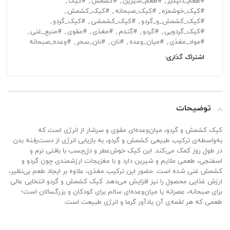
#طعم_دلپذیر
,
#طعم_شیرین
,
#کشمش
,
#کیک
,
#کیک_خوشمزه
,
#کیک_صبحانه
,
#کیک_کشمش
,
#کیک_کشمش_و_گردو
,
#کیک_کشمشی
,
#کیک_گردو
,
#کیک_گردویی
,
#گردو
,
#گندم
,
#مغذی
,
#مقوی
,
#منبع_غنی
,
#مواد_مغذی
,
#میان_وعده
,
#نان
,
#نان_سحر
,
#وعده_صبحانه
اشتراک گذاری:
توضیحات
کیک کشمش و گردو، میان‌وعده‌ای مقوی و سرشار از انرژی است که
به‌واسطه‌ی ترکیب طبیعی کشمش و گردو، به بازیابی انرژی از دست‌رفته بدن
در طول روز کمک می‌کند. این کیک خوش‌عطر و دل‌چسب با بافتی نرم و
اسفنجی، طعمی ملایم و شیرین دارد و با مغزیجات ارزشمندی چون گردو و
کشمش غنی شده است. حضور این ترکیب مغذی، علاوه بر ایجاد طعم بی‌نظیر،
ارزش غذایی محصول را نیز افزایش می‌دهد. کیک کشمش و گردو انتخابی عالی
برای صبحانه، عصرانه یا میان‌وعده‌ای سالم برای کودکان و بزرگسالان است؛
طعمی که هر لقمه‌ی آن یادآور گرما و انرژی طبیعت است.