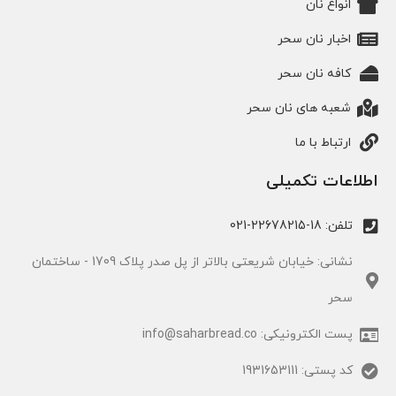
انواع نان
اخبار نان سحر
کافه نان سحر
شعبه های نان سحر
ارتباط با ما
اطلاعات تکمیلی
تلفن: 18-22678215-021
نشانی: خیابان شریعتی بالاتر از پل صدر پلاک 1709 - ساختمان
سحر
پست الکترونیکی: info@saharbread.co
کد پستی: 1931653111