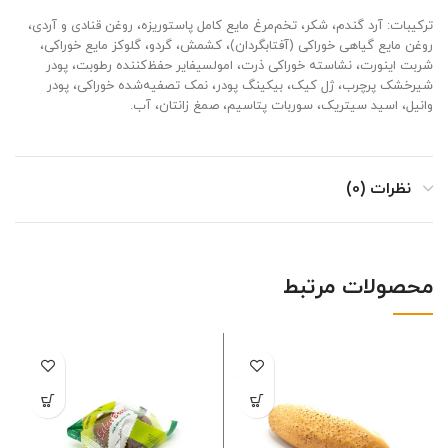
ترکیبات: آرد گندم، شکر، تخم‌مرغ مایع کامل پاستوریزه، روغن قنادی و آردی،
روغن مایع گیاهی خوراکی (آفتابگردان)، کشمش، گردو، گلوکز مایع خوراکی،
شربت اینورت، نشاسته خوراکی ذرت، امولسیفایر حفظ‌کننده رطوبت، پودر
شیرخشک پرچرب، ژل کیک، بیکینگ پودر، نمک تصفیه‌شده خوراکی، پودر
وانیل، اسید سیتریک، سوربات پتاسیم، صمغ زانتان، آب.
نظرات (0)
محصولات مرتبط