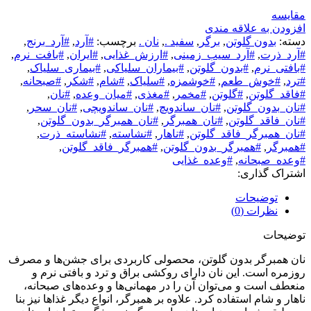
مقایسه
افزودن به علاقه مندی
دسته:
بدون گلوتن
,
برگر
,
سفید .
,
نان .
برچسب:
#آرد
,
#آرد_برنج
,
#آرد_ذرت
,
#آرد_سیب_زمینی
,
#ارزش_غذایی
,
#ایران
,
#بافت_نرم
,
#بافتی_نرم
,
#بدون_گلوتن
,
#بیماران_سلیاکی
,
#بیماری_سلیاک
,
#ترد
,
#خوش_طعم
,
#خوشمزه
,
#سلیاک
,
#شام
,
#شکر
,
#صبحانه
,
#فاقد_گلوتن
,
#گلوتن
,
#مخمر
,
#مغذی
,
#میان_وعده
,
#نان
,
#نان_بدون_گلوتن
,
#نان_ساندویچ
,
#نان_ساندویچی
,
#نان_سحر
,
#نان_فاقد_گلوتن
,
#نان_همبرگر
,
#نان_همبرگر_بدون_گلوتن
,
#نان_همبرگر_فاقد_گلوتن
,
#ناهار
,
#نشاسته
,
#نشاسته_ذرت
,
#همبرگر
,
#همبرگر_بدون_گلوتن
,
#همبرگر_فاقد_گلوتن
,
#وعده_صبحانه
,
#وعده_غذایی
اشتراک گذاری:
توضیحات
نظرات (0)
توضیحات
نان همبرگر بدون گلوتن، محصولی کاربردی برای جشن‌ها و مصرف
روزمره است. این نان دارای روکشی براق و ترد و بافتی نرم و
منعطف است و می‌توان آن را در مهمانی‌ها و وعده‌های صبحانه،
ناهار و شام استفاده کرد. علاوه بر همبرگر، انواع دیگر غذاها نیز بنا