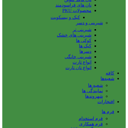
نان های فراسودمند
محصولات PKU
کیک و بیسکویت
شیرینی و دسر
شیرینی تر
شیرینی های خشک
کوکی ها
کیک ها
دسرها
شیرینی خانگی
انواع تارت
انواع نان تارت
کافه
شعبه‌ها
شعبه ها
نمایندگی ها
شهروندها
افتخارات
فرم ها
فرم استخدام
فرم همکاری