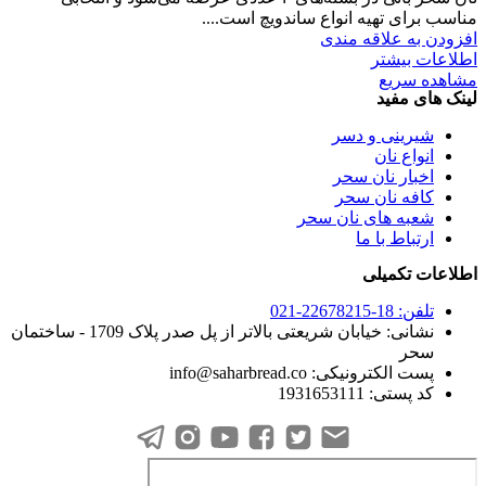
مناسب برای تهیه انواع ساندویچ است....
افزودن به علاقه مندی
اطلاعات بیشتر
مشاهده سریع
لینک های مفید
شیرینی و دسر
انواع نان
اخبار نان سحر
کافه نان سحر
شعبه های نان سحر
ارتباط با ما
اطلاعات تکمیلی
تلفن: 18-22678215-021
نشانی: خیابان شریعتی بالاتر از پل صدر پلاک 1709 - ساختمان
سحر
پست الکترونیکی: info@saharbread.co
کد پستی: 1931653111