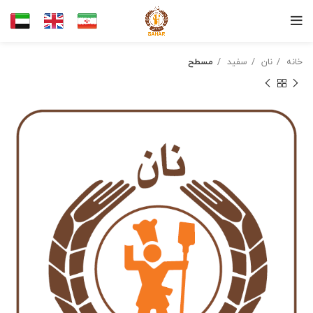
خانه
نان
سفید
مسطح