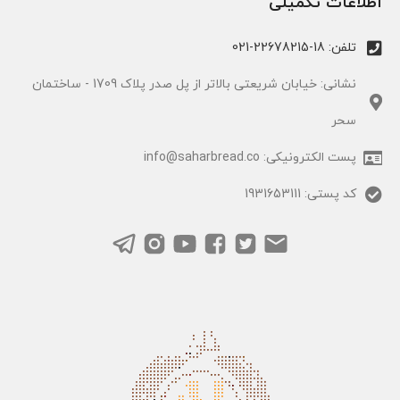
اطلاعات تکمیلی
تلفن: 18-22678215-021
نشانی: خیابان شریعتی بالاتر از پل صدر پلاک 1709 - ساختمان
سحر
پست الکترونیکی: info@saharbread.co
کد پستی: 1931653111