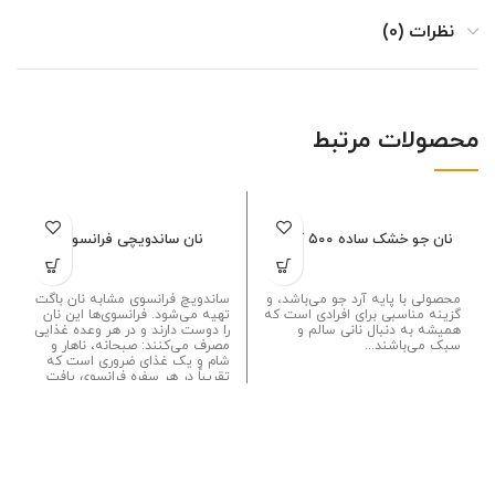
نظرات (0)
محصولات مرتبط
نان جو خشک ساده ۵۰۰ گرمی
نان ساندویچی فرانسوی
محصولی با پایه آرد جو می‌باشد، و
ساندویچ فرانسوی مشابه نان باگت
گزینه مناسبی برای افرادی است که
تهیه می‌شود. فرانسوی‌ها این نان
همیشه به دنبال نانی سالم و
را دوست دارند و در هر وعده غذایی
سبک می‌باشند...
مصرف می‌کنند: صبحانه، ناهار و
شام و یک غذای ضروری است که
تقریباً در هر سفره فرانسوی یافت
می‌شود....