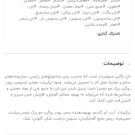
#شکر
,
#صبحانه
,
#طعم_دلپذیر
,
#گندم
,
#مخمر
,
#مغذی
,
#مقوی
,
#منبع_غنی
,
#مواد_مغذی
,
#میان_وعده
,
#نان
,
#نان_باگت
,
#نان_تیره
,
#نان_روگن
,
#نان_ساندویچ
,
#نان_ساندویچی
,
#نان_سبوس
,
#نان_سبوس دار
,
#نان_سحر
,
#ناهار
,
#وعده_غذایی
اشتراک گذاری:
توضیحات
نان باگتی سبوس‌دار است که مناسب برای ساندویچ‌های رژیمی، میان‌وعده‌های
سالم و تغذیه محل کار یا تحصیل می‌باشد. وجود ترکیبات مغذی (سبوس، پودر
روگن، پرک جو دوسر) باعث تبدیل شدن این نان به منبع غنی از مواد معدنی و
ویتامین‌ها شده که می‌تواند به بهبود عملکرد گوارش، افزایش حس سیری و
کنترل قند خون کمک کند.
ترکیبات: آب، آرد گندم، بهبوددهنده سحر، پودر روگن، جو پرک دوسر درشت،
خمیرمایه، روغن مایع آفتابگردان، سبوس درشت، شکر، گلوتن، نمک.