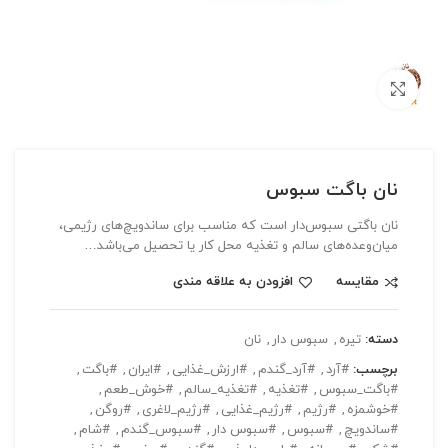
بزرگنمایی تصویر
نان باگت سبوس‌
نان باگتی سبوس‌دار است که مناسب برای ساندویچ‌های رژیمی،
میان‌وعده‌های سالم و تغذیه محل کار یا تحصیل می‌باشد…
مقایسه
افزودن به علاقه مندی
دسته:
تیره
,
سبوس دار
,
نان
برچسب:
#آرد
,
#آرد_گندم
,
#ارزش_غذایی
,
#ایران
,
#باگت
,
#باگت_سبوس
,
#تغذیه
,
#تغذیه_سالم
,
#خوش_طعم
,
#خوشمزه
,
#رژیم
,
#رژیم_غذایی
,
#رژیم_لاغری
,
#روگن
,
#ساندویچ
,
#سبوس
,
#سبوس دار
,
#سبوس_گندم
,
#شام
,