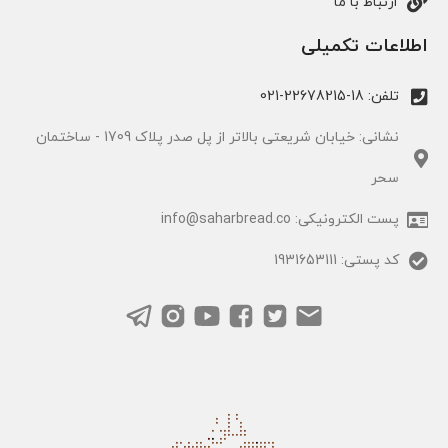
ارتباط با ما
اطلاعات تکمیلی
تلفن: 18-22678215-021
نشانی: خیابان شریعتی بالاتر از پل صدر پلاک 1709 - ساختمان
سحر
پست الکترونیکی: info@saharbread.co
کد پستی: 1931653111