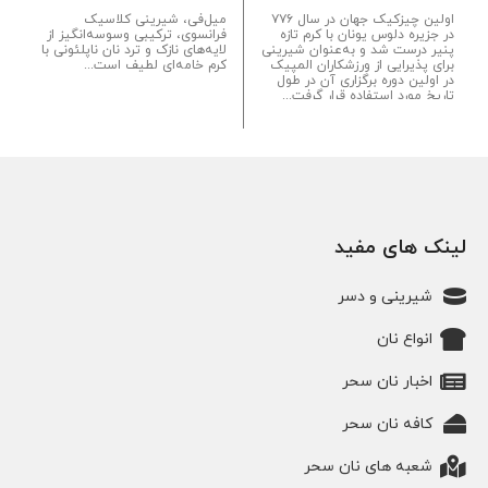
اولین چیزکیک جهان در سال ۷۷۶
میل‌فی، شیرینی کلاسیک
در جزیره دلوس یونان با کرم تازه
فرانسوی، ترکیبی وسوسه‌انگیز از
پنیر درست شد و به‌عنوان شیرینی
لایه‌های نازک و ترد نان ناپلئونی با
برای پذیرایی از ورزشکاران المپیک
کرم خامه‌ای لطیف است...
در اولین دوره برگزاری آن در طول
تاریخ مورد استفاده قرار گرفت...
لینک های مفید
شیرینی و دسر
انواع نان
اخبار نان سحر
کافه نان سحر
شعبه های نان سحر