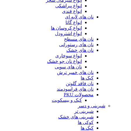
انواع شیرمال سحر
انواع پیراشکی
انواع قندی
نان های لایه ای
انواع گاتا
انواع کروسان ها
انواع اشترودل
نان های مسطح
نان های رستورانی
نان های خشک
انواع سوخاری
انواع نان جو خشک
نان های سوپی
نان های خمیر ترش
کیک ها
نان فاقد گلوتن
نان های فراسودمند
محصولات PKU
کیک و بیسکویت
شیرینی و دسر
شیرینی تر
شیرینی های خشک
کوکی ها
کیک ها