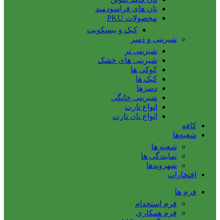
نان های فراسودمند
محصولات PKU
کیک و بیسکویت
شیرینی و دسر
شیرینی تر
شیرینی های خشک
کوکی ها
کیک ها
دسرها
شیرینی خانگی
انواع تارت
انواع نان تارت
کافه
شعبه‌ها
شعبه ها
نمایندگی ها
شهروندها
افتخارات
فرم ها
فرم استخدام
فرم همکاری