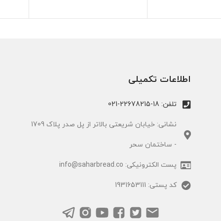
اطلاعات تکمیلی
تلفن: 18-22678215-021
نشانی: خیابان شریعتی بالاتر از پل صدر پلاک 1709
- ساختمان سحر
پست الکترونیکی: info@saharbread.co
کد پستی: 1931653111