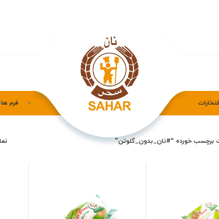
فتخارات
فرم ها
 برچسب خورده “#نان_بدون_گلوتن”
نم