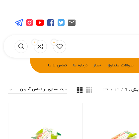
0
0
سوالات متداول
اخبار
درباره ما
تماس با ما
ایش
9
24
36