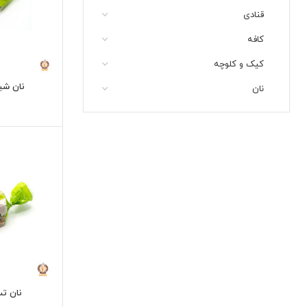
قنادی
کافه
کیک و کلوچه
نان شی
نان
نان ت