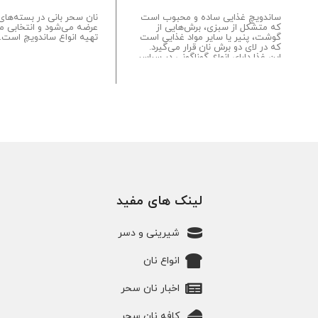
ساندویچ غذایی ساده و محبوب است
که متشکل از سبزی، برش‌هایی از
عرضه می‌شود و انتخابی م
گوشت، پنیر یا سایر مواد غذایی است
تهیه انواع ساندویچ است...
که در لای دو برش نان قرار می‌گیرد.
این غذا دارای انواع گوناگونی در سراسر
کشورهای جهان است به طوری که در
قالب سرد و گرم مصرف می‌شود...
لینک های مفید
شیرینی و دسر
انواع نان
اخبار نان سحر
کافه نان سحر