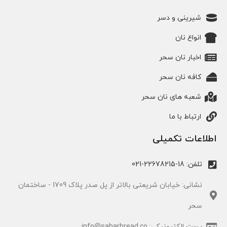
شیرینی و دسر
انواع نان
اخبار نان سحر
کافه نان سحر
شعبه های نان سحر
ارتباط با ما
اطلاعات تکمیلی
تلفن: 18-22678215-021
نشانی: خیابان شریعتی بالاتر از پل صدر پلاک 1709 - ساختمان
سحر
پست الکترونیکی: info@saharbread.co