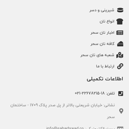
شیرینی و دسر
انواع نان
اخبار نان سحر
کافه نان سحر
شعبه های نان سحر
ارتباط با ما
اطلاعات تکمیلی
تلفن: 18-22678215-021
نشانی: خیابان شریعتی بالاتر از پل صدر پلاک 1709 - ساختمان
سحر
پست الکترونیکی: info@saharbread.co