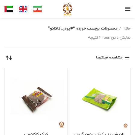
خانه
محصولات برچسب خورده “#پودر_کاکائو”
نمایش دادن همه 2 نتیجه
مشاهده فیلترها
نان شیرینی کوکی بدون گلوتن
کیک کاکائویی