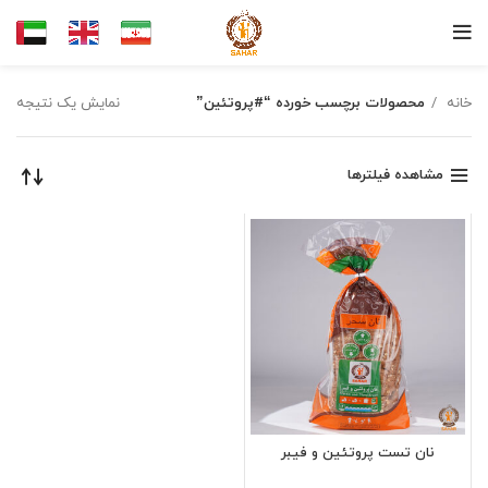
خانه
محصولات برچسب خورده “#پروتئین”
نمایش یک نتیجه
مشاهده فیلترها
نان تست پروتئین و فیبر