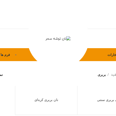
خارات
فرم ها
ید
بربری
نم
 بربری سنتی
نان بربری کره‌ای