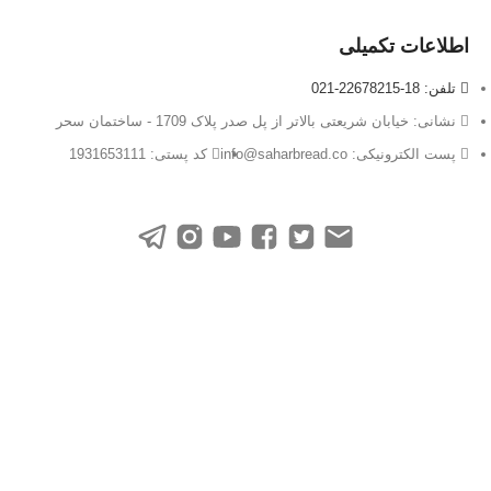
اطلاعات تکمیلی
تلفن: 18-22678215-021
نشانی: خیابان شریعتی بالاتر از پل صدر پلاک 1709 - ساختمان سحر
پست الکترونیکی: info@saharbread.co
کد پستی: 1931653111